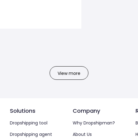
View more
Solutions
Company
Dropshipping tool
Why Dropshipman?
B
Dropshipping agent
About Us
H