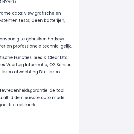
0 NX510)
frame data; View grafische en
stemen tests; Geen batterijen,
envoudig te gebruiken hotkeys
r en professionele technici gelijk.
ische Functies. lees & Clear Dtc,
ees Voertuig Informatie, O2 Sensor
lezen afwachting Dtc, lezen
 tevredenheidsgarantie. de tool
u altijd de nieuwste auto model
nostic tool merk.