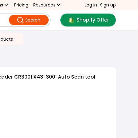
ns
Pricing
Resources
Log in
Sign up
Shopify Offer
Search
oducts
ader CR3001 X431 3001 Auto Scan tool