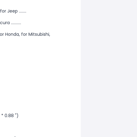
 Jeep ........
 ...........
or Honda, for Mitsubishi,
* 0.88 ")