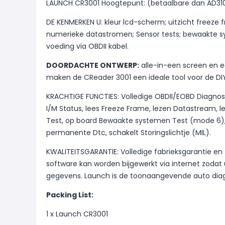
LAUNCH CR3001 Hoogtepunt: (betaalbare dan AD31
DE KENMERKEN U: kleur lcd-scherm; uitzicht freeze 
numerieke datastromen; Sensor tests; bewaakte sy
voeding via OBDII kabel.
DOORDACHTE ONTWERP:
alle-in-een screen en e
maken de CReader 3001 een ideale tool voor de DIYe
KRACHTIGE FUNCTIES: Volledige OBDII/EOBD Diagnost
I/M Status, lees Freeze Frame, lezen Datastream, l
Test, op board Bewaakte systemen Test (mode 6), 
permanente Dtc, schakelt Storingslichtje (MIL).
KWALITEITSGARANTIE: Volledige fabrieksgarantie en
software kan worden bijgewerkt via internet zodat 
gegevens. Launch is de toonaangevende auto diag
Packing List:
1 x Launch CR3001