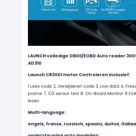
LAUNCH volledige OBDII/EOBD Auto reader 3001
AD310
Launch CR3001 motor Controleren Inclusief:
1 Lees code 2, Verwijderen code 3, Live data 4, Fre
prame 7, O2 sensor test 8. On-Board Monitor 9 EVA
lezen
Multi-language:
engels, franse, russisch, spaans, duitse, itali
ondersteuning auto modellen: