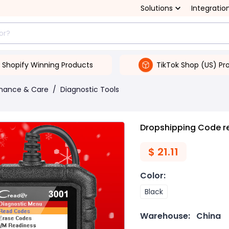
Solutions
Integratio
Shopify Winning Products
TikTok Shop (US) Pr
enance & Care
/
Diagnostic Tools
Dropshipping Code re
$
21.11
Color
:
Black
Warehouse:
China